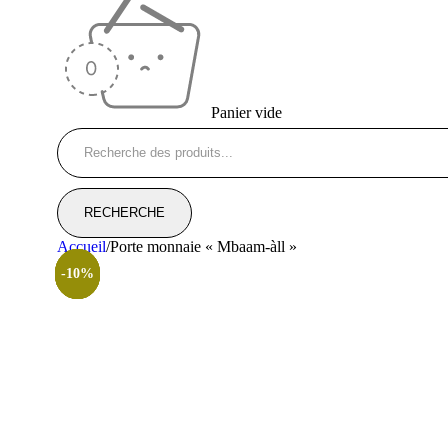
Panier vide
Accueil
/
Porte monnaie « Mbaam-àll »
-20%
-13%
-10%
-10%
-9%