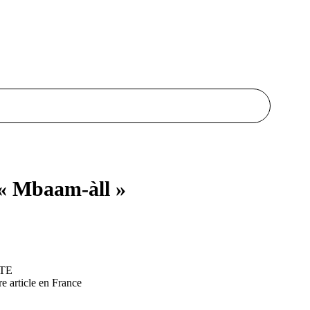
« Mbaam-àll »
RTE
re article en France