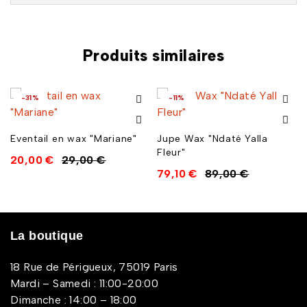
Produits similaires
-31%
-11%
Eventail en wax "Mariane"
Jupe Wax "Ndaté Yalla
Fleur"
20,00
€
29,00
€
79,10
€
89,00
€
La boutique
18 Rue de Périgueux, 75019 Paris
Mardi – Samedi : 11:00-20:00
Dimanche : 14:00 – 18:00