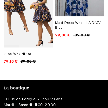
Maxi Dress Wax “ LA DIVA”
Bleu
99,00
€
109,00
€
Jupe Wax Nikita
79,10
€
89,00
€
La boutique
18 Rue de Périgueux, 75019 Paris
Mardi – Samedi : 11:00-20:00