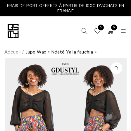
FRAIS DE PORT OFFERTS À PARTIR DE 100€ D'ACHATS EN
FRANCE
0
0
Accueil
/
Jupe Wax « Ndaté Yalla fauchia »