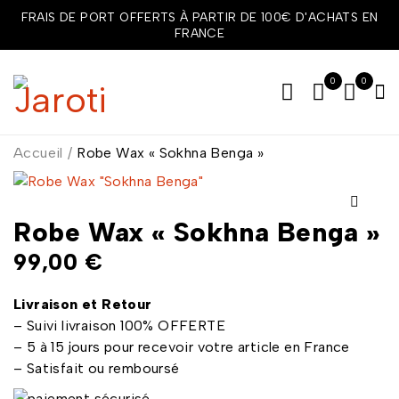
FRAIS DE PORT OFFERTS À PARTIR DE 100€ D'ACHATS EN
FRANCE
0
0
Accueil
/
Robe Wax « Sokhna Benga »
Robe Wax « Sokhna Benga »
99,00
€
Livraison et Retour
– Suivi livraison 100% OFFERTE
– 5 à 15 jours pour recevoir votre article en France
– Satisfait ou remboursé