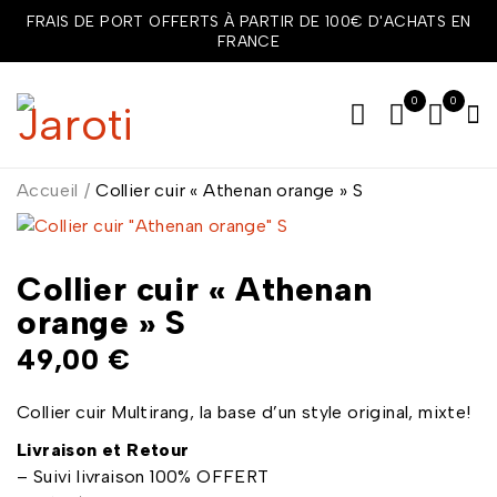
FRAIS DE PORT OFFERTS À PARTIR DE 100€ D'ACHATS EN
FRANCE
0
0
Accueil
/
Collier cuir « Athenan orange » S
Collier cuir « Athenan
orange » S
49,00
€
Collier cuir Multirang, la base d’un style original, mixte!
Livraison et Retour
– Suivi livraison 100% OFFERT