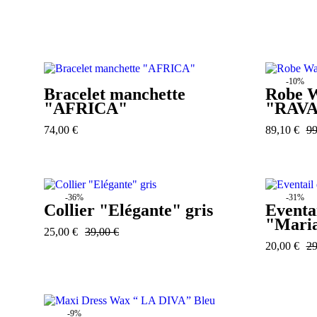
-10%
Bracelet manchette
Robe W
"AFRICA"
"RAV
74,00
€
89,10
€
9
-36%
-31%
Collier "Elégante" gris
Eventa
"Mari
25,00
€
39,00
€
20,00
€
2
-9%