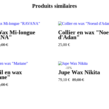
Produits similaires
ax Mi-longue
Collier en wax "No
ANA"
d'Adan"
9,00
€
25,00
€
-11%
il en wax
Jupe Wax Nikita
ane"
79,10
€
89,00
€
9,00
€