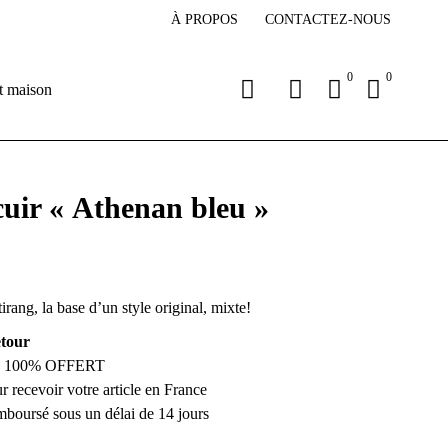
À PROPOS
CONTACTEZ-NOUS
0
0
t maison
cuir « Athenan bleu »
irang, la base d’un style original, mixte!
etour
son 100% OFFERT
ur recevoir votre article en France
emboursé sous un délai de 14 jours