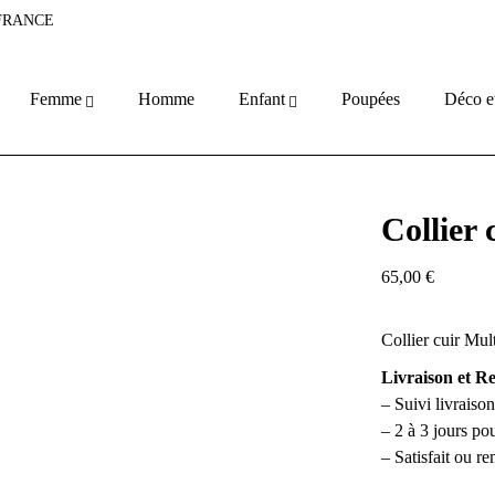
 FRANCE
Femme
Homme
Enfant
Poupées
Déco e
Collier 
65,00
€
Collier cuir Mult
Livraison et R
– Suivi livrai
– 2 à 3 jours po
– Satisfait ou r