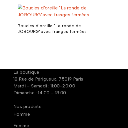
Boucles d'oreille "La ronde de
JOBOURG"avec franges fermées
La boutique
18 Rue de Périgueux, 75019 Paris
Mardi – Samedi : 11:00-20:00
Dimanche : 14:00 – 18:00
Nos produits
Homme
Femme