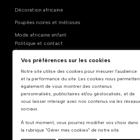
Décoration africaine
Poupées noires et métisses
Mode africaine enfant
Politique et contact
À propos
Vos préférences sur les cookies
Conditions générales de ventes
Notre site utilise des cookies pour mesurer l'audience
Politique de confidentialité
et la performance du site. Les cookies nous permetten
également de vous montrer des contenus
Mentions légales
personnalisés, publicitaires et/ou géolocalisés, et de
Contact
vous laisser interagir avec nos contenus via les réseau
sociaux.
À tout moment, vous pourrez modifier vos choix dans
la rubrique "Gérer mes cookies" de notre site.