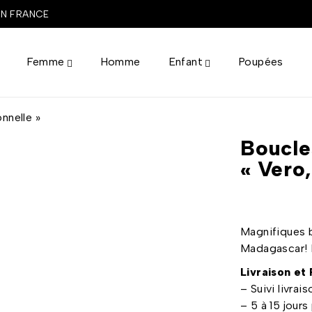
EN FRANCE
Femme
Homme
Enfant
Poupées
onnelle »
Boucle
« Vero,
Magnifiques b
Madagascar! E
Livraison et
– Suivi livr
– 5 à 15 jours