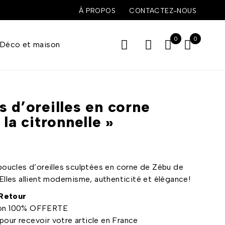
À PROPOS
CONTACTEZ-NOUS
0
0
Déco et maison
s d’oreilles en corne
 la citronnelle »
oucles d’oreilles sculptées en corne de Zébu de
lles allient modernisme, authenticité et élégance!
 Retour
aison 100% OFFERTE
 pour recevoir votre article en France