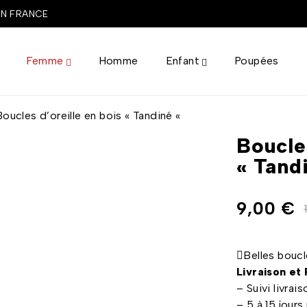
EN FRANCE
Femme
Homme
Enfant
Poupées
Boucles d’oreille en bois « Tandiné «
Boucles
« Tand
9,00
€
Belles boucl
Livraison et
– Suivi livr
– 5 à 15 jours