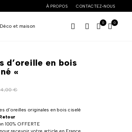
À PROPOS
CONTACTEZ-NOUS
0
0
Déco et maison
 d’oreille en bois
iné «
14,00
€
es d’oreilles originales en bois ciselé
 Retour
aison 100% OFFERTE
 pour recevoir votre article en France