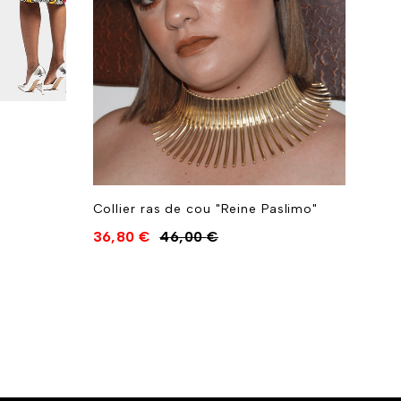
Bouc
9,0
Collier ras de cou "Reine Paslimo"
36,80
€
46,00
€