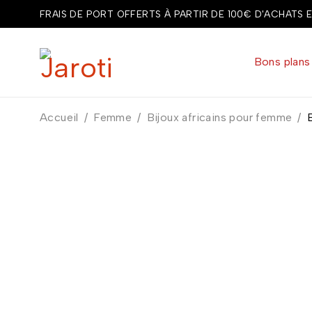
FRAIS DE PORT OFFERTS À PARTIR DE 100€ D'ACHATS 
Bons plans
Accueil
/
Femme
/
Bijoux africains pour femme
/