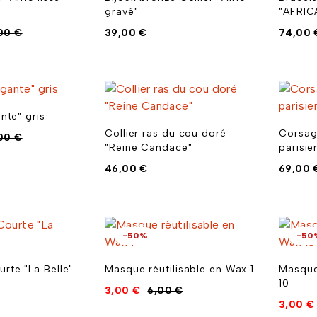
)
gravé"
"AFRIC
,00
€
39,00
€
74,00
ante" gris
Collier ras du cou doré
Corsag
,00
€
"Reine Candace"
parisie
46,00
€
69,00
-50%
-50
rte "La Belle"
Masque réutilisable en Wax 1
Masque
10
3,00
€
6,00
€
3,00
€