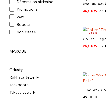
Décoration africaine
(ras-de-cou
Promotions
36,00
€
56
Wax
Bogolan
Non classé
-36%
Collier "Elég
25,00
€
39
MARQUE
Gdustyl
Rokhaya Jewerly
Tackodolls
Jupe Wax Cou
Takaay Jewerly
49,00
€