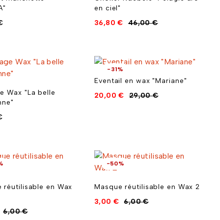
A"
en ciel"
€
36,80
€
46,00
€
-31%
Eventail en wax "Mariane"
e Wax "La belle
20,00
€
29,00
€
nne"
€
%
-50%
 réutilisable en Wax
Masque réutilisable en Wax 2
3,00
€
6,00
€
6,00
€