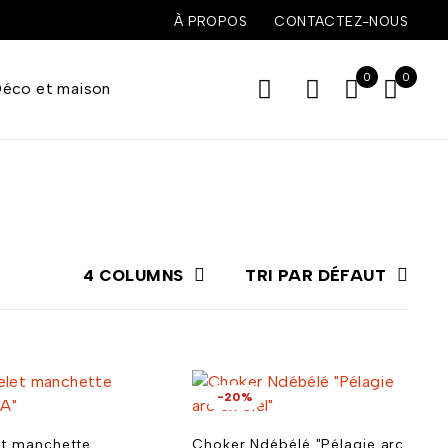
À PROPOS
CONTACTEZ-NOUS
0
0
éco et maison
4 COLUMNS
TRI PAR DÉFAUT
-20%
et manchette
Choker Ndébélé "Pélagie arc