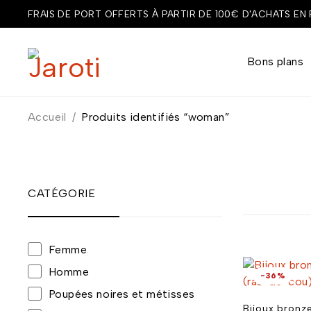
FRAIS DE PORT OFFERTS À PARTIR DE 100€ D'ACHATS EN
Bons plans
Accueil
/
Produits identifiés “woman”
CATÉGORIE
Femme
Homme
-36%
Poupées noires et métisses
Bijoux bronze