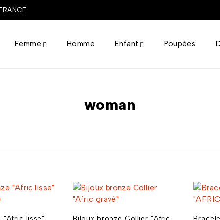
 FRANCE
Femme
Homme
Enfant
Poupées
D
woman
 "Afric lisse"
Bijoux bronze Collier "Afric
Bracel