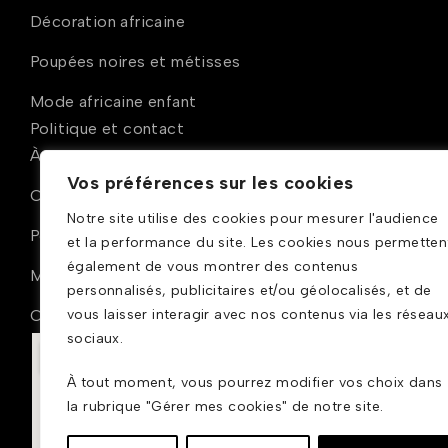
Décoration africaine
Poupées noires et métisses
Mode africaine enfant
Politique et contact
À propos
Vos préférences sur les cookies
Conditions générales de ventes
Notre site utilise des cookies pour mesurer l'audience
Politique de confidentialité
et la performance du site. Les cookies nous permetten
également de vous montrer des contenus
Mentions légales
personnalisés, publicitaires et/ou géolocalisés, et de
Contact
vous laisser interagir avec nos contenus via les réseau
sociaux.
À tout moment, vous pourrez modifier vos choix dans
la rubrique "Gérer mes cookies" de notre site.