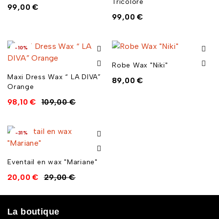
Tricolore
99,00
€
99,00
€
-10%
Robe Wax "Niki"
Maxi Dress Wax “ LA DIVA”
89,00
€
Orange
98,10
€
109,00
€
-31%
Eventail en wax "Mariane"
20,00
€
29,00
€
La boutique