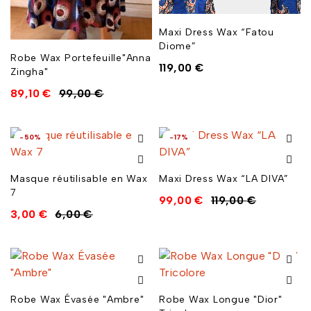
Maxi Dress Wax “Fatou
Diome”
Robe Wax Portefeuille"Anna
119,00
€
Zingha"
89,10
€
99,00
€
-50%
-17%
Masque réutilisable en Wax
Maxi Dress Wax “LA DIVA”
7
99,00
€
119,00
€
3,00
€
6,00
€
Robe Wax Évasée "Ambre"
Robe Wax Longue "Dior"