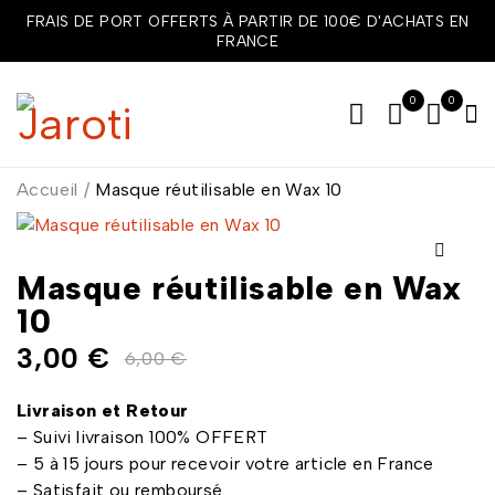
FRAIS DE PORT OFFERTS À PARTIR DE 100€ D'ACHATS EN
FRANCE
0
0
Accueil
/
Masque réutilisable en Wax 10
Masque réutilisable en Wax
10
3,00
€
6,00
€
Livraison et Retour
– Suivi livraison 100% OFFERT
– 5 à 15 jours pour recevoir votre article en France
– Satisfait ou remboursé