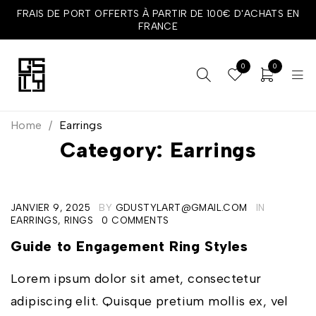
FRAIS DE PORT OFFERTS À PARTIR DE 100€ D'ACHATS EN
FRANCE
0
0
Home
/
Earrings
Category: Earrings
JANVIER 9, 2025
BY
GDUSTYLART@GMAIL.COM
IN
EARRINGS
,
RINGS
0 COMMENTS
Guide to Engagement Ring Styles
Lorem ipsum dolor sit amet, consectetur
adipiscing elit. Quisque pretium mollis ex, vel