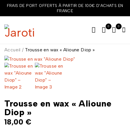
FRAIS DE PORT OFFERTS À PARTIR DE 100€ D'ACHATS EN
FRANCE
0
0
Accueil
/
Trousse en wax « Alioune Diop »
Trousse en wax « Alioune
Diop »
18,00
€