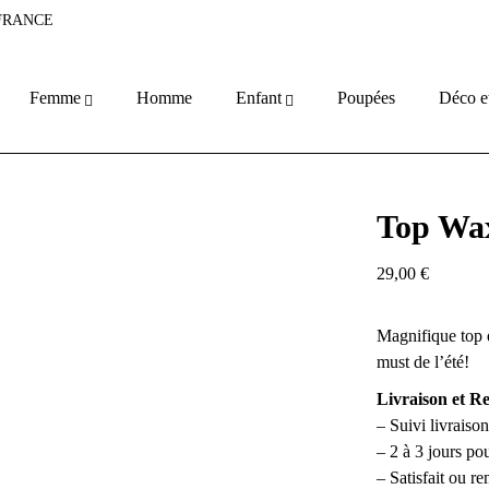
 FRANCE
Femme
Homme
Enfant
Poupées
Déco e
Top Wax
29,00
€
Magnifique top e
must de l’été!
Livraison et R
– Suivi livrai
– 2 à 3 jours po
– Satisfait ou r