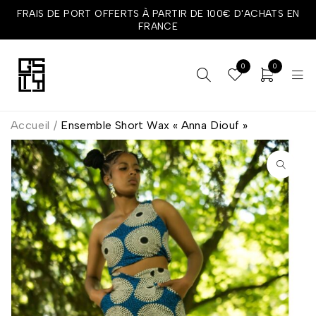
FRAIS DE PORT OFFERTS À PARTIR DE 100€ D'ACHATS EN
FRANCE
0
0
Accueil
/
Ensemble Short Wax « Anna Diouf »