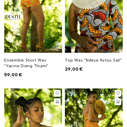
Ensemble Short Wax
Top Wax "Ndéye Astou Sall"
"Yacine Dieng Thiam"
29,00
€
59,00
€