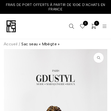
FRAIS DE PORT OFFERTS À PARTIR DE 100€ D'ACHATS EN
FRANCE
0
0
Accueil
/
Sac seau « Mbégte »