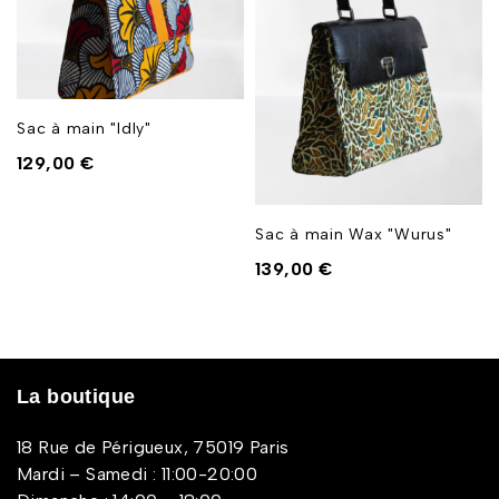
Sac à main "Idly"
129,00
€
Sac à main Wax "Wurus"
139,00
€
La boutique
18 Rue de Périgueux, 75019 Paris
Mardi – Samedi : 11:00-20:00