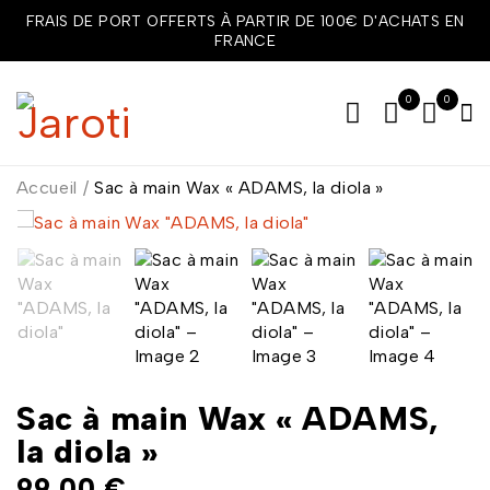
FRAIS DE PORT OFFERTS À PARTIR DE 100€ D'ACHATS EN
FRANCE
0
0
Accueil
/
Sac à main Wax « ADAMS, la diola »
Sac à main Wax « ADAMS,
la diola »
99,00
€