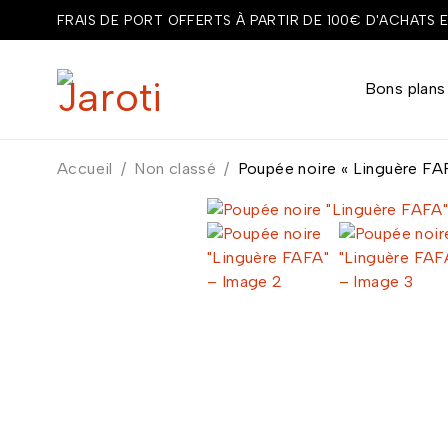
FRAIS DE PORT OFFERTS À PARTIR DE 100€ D'ACHATS 
Bons plans
Accueil
/
Non classé
/
Poupée noire « Linguère FA