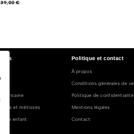
39,00
€
duits
Politique et contact
À propos
t
Conditions générales de v
n africaine
Politique de confidentialité
x
oires et métisses
Mentions légales
caine enfant
Contact