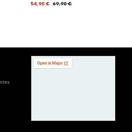
54,90
€
69,90
€
entes