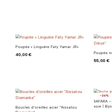
Poupée « Linguère Faty Yamar JR»
Poupée no
40,00
€
55,00
€
-26%
SAFARA – 
soie | Bi
Boucles d'oreilles acier "Aïssatou