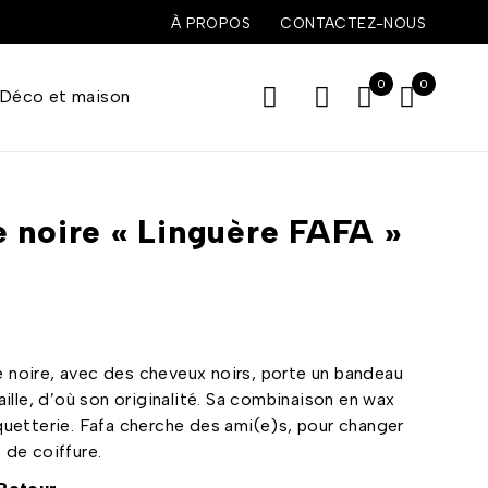
À PROPOS
CONTACTEZ-NOUS
0
0
Déco et maison
 noire « Linguère FAFA »
€
noire, avec des cheveux noirs, porte un bandeau
aille, d’où son originalité. Sa combinaison en wax
quetterie. Fafa cherche des ami(e)s, pour changer
 de coiffure.