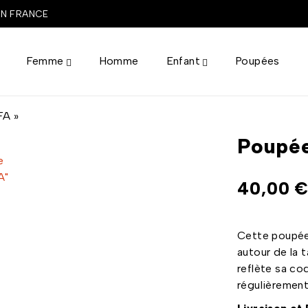
EN FRANCE
Femme
Homme
Enfant
Poupées
FA »
Poupée
40,00
Cette poupée 
autour de la t
reflète sa co
régulièrement