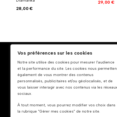
Diamanka"
29,00
€
28,00
€
La boutique
Nos pro
Vos préférences sur les cookies
Homme
Notre site utilise des cookies pour mesurer l'audience
18 Rue de Périgueux, 75019 Paris
et la performance du site. Les cookies nous permetten
Mardi – Samedi : 11:00-20:00
Femme
également de vous montrer des contenus
Dimanche : 14:00 – 18:00
personnalisés, publicitaires et/ou géolocalisés, et de
Décoratio
vous laisser interagir avec nos contenus via les réseau
Poupées n
sociaux.
Mode afri
À tout moment, vous pourrez modifier vos choix dans
la rubrique "Gérer mes cookies" de notre site.