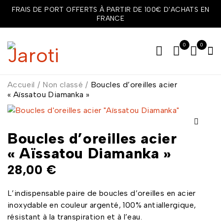
FRAIS DE PORT OFFERTS À PARTIR DE 100€ D'ACHATS EN
FRANCE
0
0
Accueil
/
Non classé
/
Boucles d’oreilles acier
« Aïssatou Diamanka »
Boucles d’oreilles acier
« Aïssatou Diamanka »
28,00
€
L’indispensable paire de boucles d’oreilles en acier
inoxydable en couleur argenté, 100% antiallergique,
résistant à la transpiration et à l’eau.