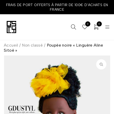
FRAIS DE PORT OFFERTS À PARTIR DE 100€ D'ACHATS EN
FRANCE
0
0
Accueil
/
Non classé
/
Poupée noire « Linguère Aline
Sitoë »