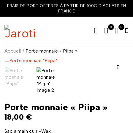
FRAIS DE PORT OFFERTS À PARTIR DE 100€ D'ACHATS EN
FRANCE
0
0
Accueil
/
Porte monnaie « Piipa »
Porte monnaie « Piipa »
18,00
€
Sac à main cuir -Wax