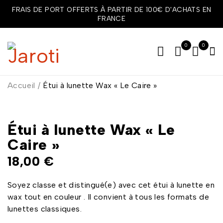
FRAIS DE PORT OFFERTS À PARTIR DE 100€ D'ACHATS EN
FRANCE
0
0
Accueil
/
Étui à lunette Wax « Le Caire »
Étui à lunette Wax « Le
Caire »
18,00
€
Soyez classe et distingué(e) avec cet étui à lunette en
wax tout en couleur . Il convient à tous les formats de
lunettes classiques.