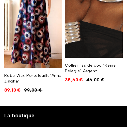
Collier ras de cou "Reine
Pélagie" Argent
Robe Wax Portefeuille"Anna
38,60
€
46,00
€
Zingha"
89,10
€
99,00
€
La boutique