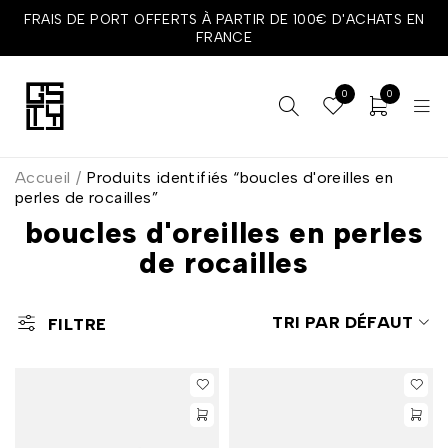
FRAIS DE PORT OFFERTS À PARTIR DE 100€ D'ACHATS EN
FRANCE
0
0
Accueil
/
Produits identifiés “boucles d'oreilles en
perles de rocailles”
boucles d'oreilles en perles
de rocailles
TRI PAR DÉFAUT
FILTRE