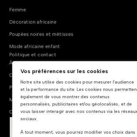
Femme
Décoration africaine
Poupées noires et métisses
Mode africaine enfant
Politique et contact
À propos
Vos préférences sur les cookies
Conditions générales de ventes
Notre site utilise des cookies pour mesurer l'audience
Politique de confidentialité
et la performance du site. Les cookies nous permetten
également de vous montrer des contenus
Mentions légales
personnalisés, publicitaires et/ou géolocalisés, et de
Contact
vous laisser interagir avec nos contenus via les réseau
sociaux.
À tout moment, vous pourrez modifier vos choix dans