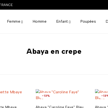
 FRANCE
Femme
Homme
Enfant
Poupées
D
Abaya en crepe
-13%
-13
tte Mbaye
Abaya "Caroline Faye" Bleu
Abaya 