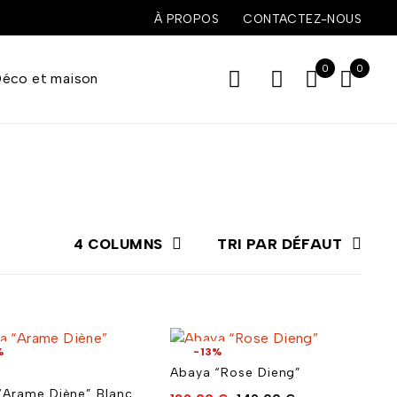
À PROPOS
CONTACTEZ-NOUS
0
0
éco et maison
4 COLUMNS
TRI PAR DÉFAUT
%
-13%
Abaya “Rose Dieng”
“Arame Diène” Blanc