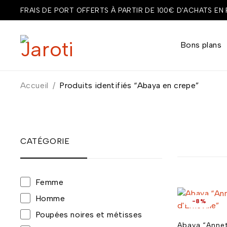
FRAIS DE PORT OFFERTS À PARTIR DE 100€ D'ACHATS EN
Bons plans
Accueil
/
Produits identifiés “Abaya en crepe”
CATÉGORIE
Femme
Homme
-8%
Poupées noires et métisses
Abaya “Anne