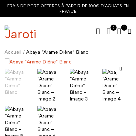
FRAIS DE PORT OFFERTS À PARTIR DE 100€ D'ACHATS EN
FRANCE
0
111
Accueil
/
Abaya “Arame Diène” Blanc