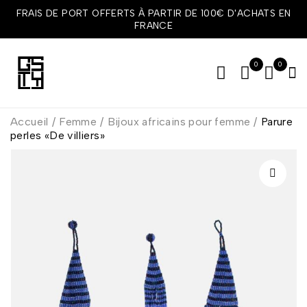
FRAIS DE PORT OFFERTS À PARTIR DE 100€ D'ACHATS EN
FRANCE
0
0
Accueil
/
Femme
/
Bijoux africains pour femme
/
Parure
perles «De villiers»