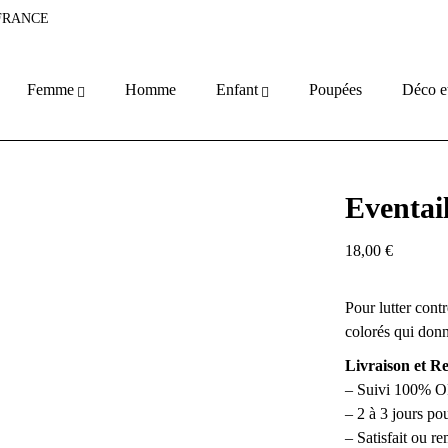
 FRANCE
Femme
Homme
Enfant
Poupées
Déco e
Eventai
18,00
€
Pour lutter contr
colorés qui donn
Livraison et R
– Suivi 100% 
– 2 à 3 jours po
– Satisfait ou r