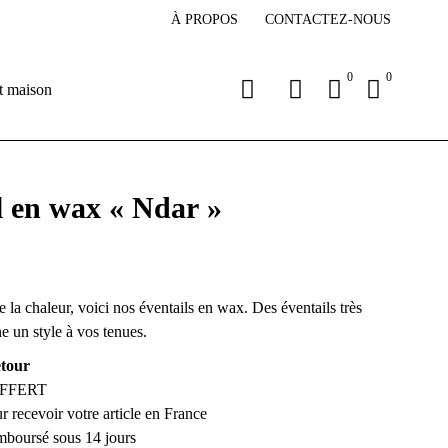
À PROPOS
CONTACTEZ-NOUS
0
0
t maison
l en wax « Ndar »
e la chaleur, voici nos éventails en wax. Des éventails très
e un style à vos tenues.
etour
OFFERT
ur recevoir votre article en France
emboursé sous 14 jours