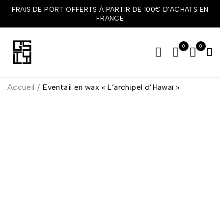
FRAIS DE PORT OFFERTS À PARTIR DE 100€ D'ACHATS EN
FRANCE
0
0
Accueil
/
Eventail en wax « L’archipel d’Hawaï »