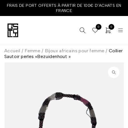
FRAIS DE PORT OFFERTS À PARTIR DE 100€ D'ACHATS EN
FRANCE
0
0
Accueil
/
Femme
/
Bijoux africains pour femme
/
Collier
Sautoir perles «Bezuidenhout »