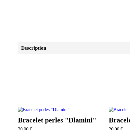
Description
Bracelet perles "Dlamini"
Bracel
20,00
€
20,00
€