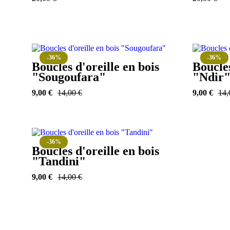
-36%
-36%
Boucles d'oreille en bois
Boucles
"Sougoufara"
"Ndir
9,00
€
14,00
€
9,00
€
14
-36%
Boucles d'oreille en bois
"Tandini"
9,00
€
14,00
€