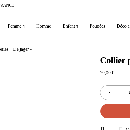
 FRANCE
Femme
Homme
Enfant
Poupées
Déco e
perles « De jager »
Collier 
39,00
€
C