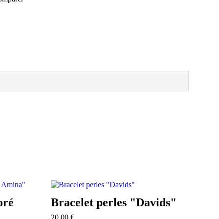
oré
Bracelet perles "Davids"
20,00
€