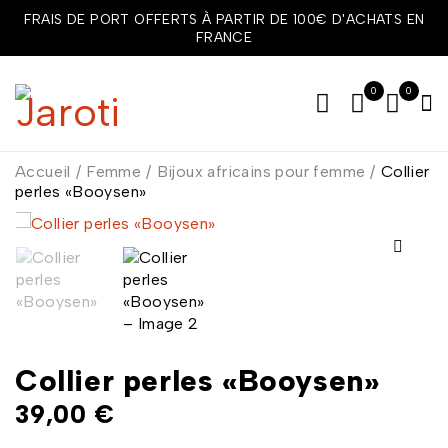
FRAIS DE PORT OFFERTS À PARTIR DE 100€ D'ACHATS EN
FRANCE
0
0
Accueil
/
Femme
/
Bijoux africains pour femme
/
Collier
perles «Booysen»
Collier perles «Booysen»
39,00
€