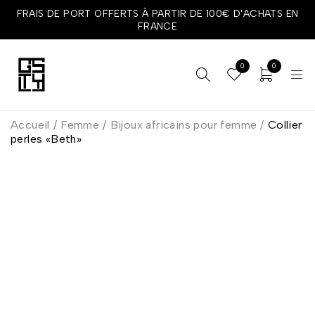
FRAIS DE PORT OFFERTS À PARTIR DE 100€ D'ACHATS EN
FRANCE
0
0
Accueil
/
Femme
/
Bijoux africains pour femme
/
Collier
perles «Beth»