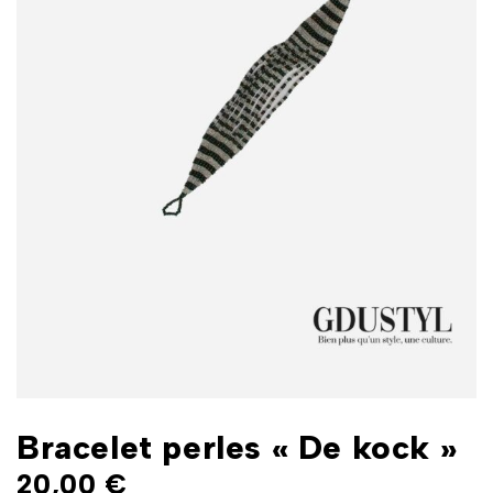
Bracelet perles « De kock »
20,00
€