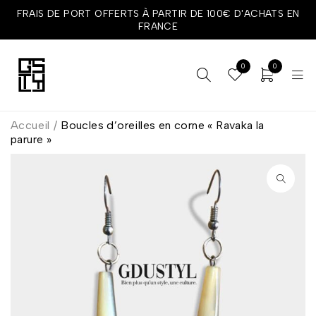
FRAIS DE PORT OFFERTS À PARTIR DE 100€ D'ACHATS EN
FRANCE
0
0
Accueil
/
Boucles d’oreilles en corne « Ravaka la
parure »