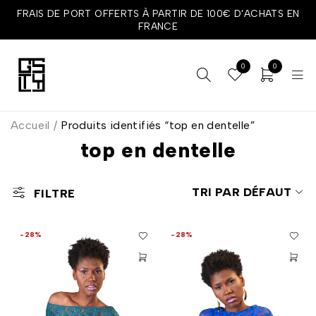
FRAIS DE PORT OFFERTS À PARTIR DE 100€ D'ACHATS EN
FRANCE
0
0
Accueil
/
Produits identifiés “top en dentelle”
top en dentelle
TRI PAR DÉFAUT
FILTRE
-28%
-28%