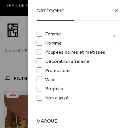
FRAIS DE PORT OFFERTS À PARTIR DE 100€ D'ACHATS EN
CATÉGORIE
FRANCE
0
0
Femme
Homme
Accueil
/
Produits identifiés “Sac à dos unique”
Poupées noires et métisses
Sac à dos unique
Décoration africaine
Promotions
TRI PAR DÉFAUT
FILTRE
Wax
Bogolan
-6%
Non classé
MARQUE