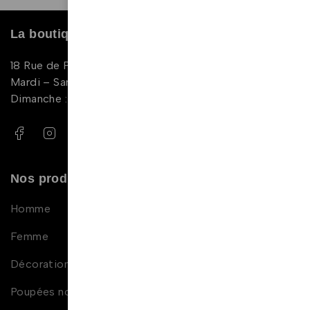
La boutique
18 Rue de Périgueux, 75019 Paris
Mardi – Samedi : 11:00-20:00
Dimanche : 14:00 – 18:00
Nos produits
Homme
Femme
Décoration africaine
Poupées noires et métisses