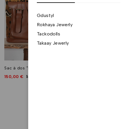
Gdustyl
Rokhaya Jewerly
Tackodolls
Takaay Jewerly
Sac à dos "Behanzin"
150,00
€
159,00
€