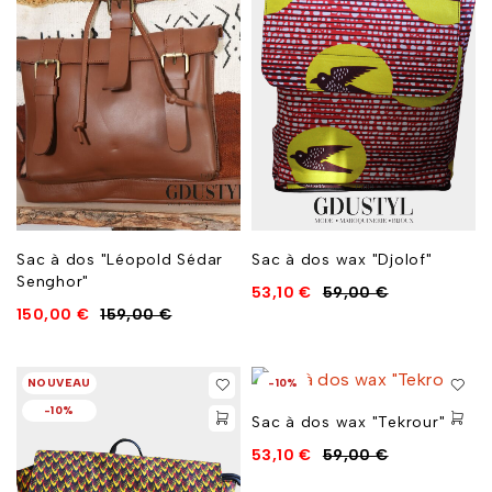
Sac à dos "Léopold Sédar
Sac à dos wax "Djolof"
Senghor"
53,10
€
59,00
€
150,00
€
159,00
€
NOUVEAU
-10%
-10%
Sac à dos wax "Tekrour"
53,10
€
59,00
€