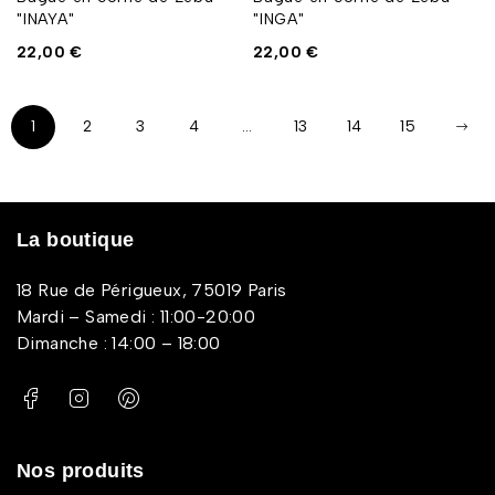
"INAYA"
"INGA"
22,00
€
22,00
€
1
2
3
4
…
13
14
15
La boutique
18 Rue de Périgueux, 75019 Paris
Mardi – Samedi : 11:00-20:00
Dimanche : 14:00 – 18:00
Nos produits