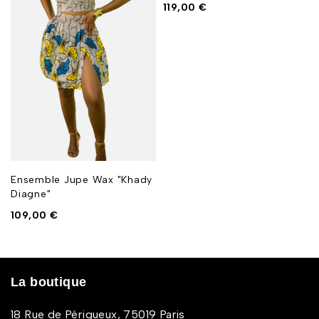
119,00
€
Ensemble Jupe Wax "Khady
Diagne"
109,00
€
La boutique
18 Rue de Périgueux, 75019 Paris