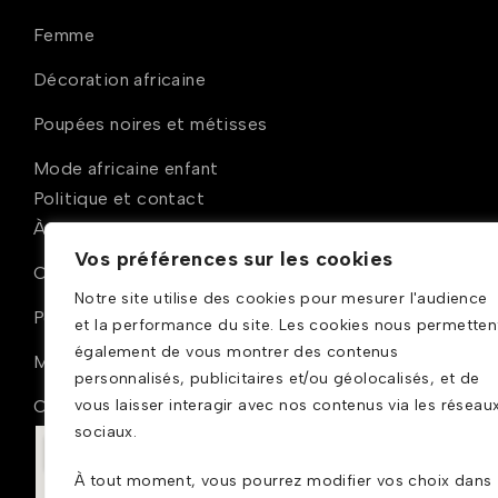
Femme
Décoration africaine
Poupées noires et métisses
Mode africaine enfant
Politique et contact
À propos
Vos préférences sur les cookies
Conditions générales de ventes
Notre site utilise des cookies pour mesurer l'audience
Politique de confidentialité
et la performance du site. Les cookies nous permetten
également de vous montrer des contenus
Mentions légales
personnalisés, publicitaires et/ou géolocalisés, et de
Contact
vous laisser interagir avec nos contenus via les réseau
sociaux.
À tout moment, vous pourrez modifier vos choix dans