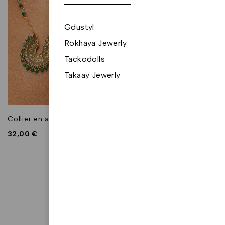
Gdustyl
Rokhaya Jewerly
Tackodolls
Takaay Jewerly
Collier en acier "Amina"
32,00
€