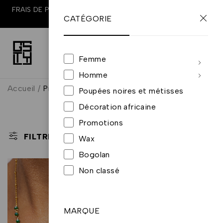
FRAIS DE PORT OFFERTS À PARTIR DE 100€ D'ACHATS EN
CATÉGORIE
FRANCE
0
0
Femme
Homme
Accueil
/
Produits identifiés “collier en acier”
Poupées noires et métisses
collier en acier
Décoration africaine
Promotions
TRI PAR DÉFAUT
FILTRE
Wax
Bogolan
Non classé
MARQUE