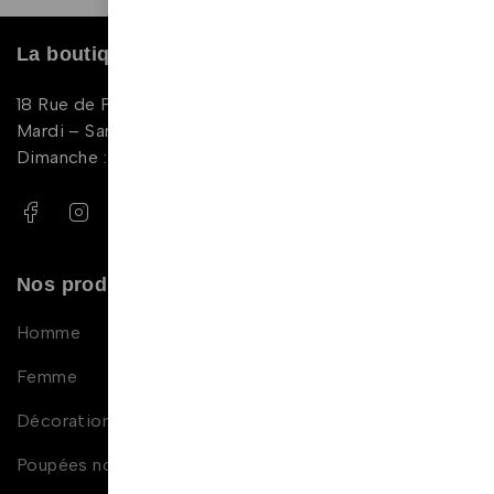
La boutique
18 Rue de Périgueux, 75019 Paris
Mardi – Samedi : 11:00-20:00
Dimanche : 14:00 – 18:00
Nos produits
Homme
Femme
Décoration africaine
Poupées noires et métisses