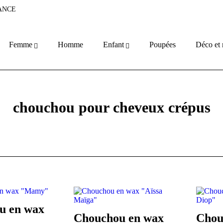
RANCE
Femme
Homme
Enfant
Poupées
Déco et
chouchou pour cheveux crépus
u en wax
Chouchou en wax
Chou