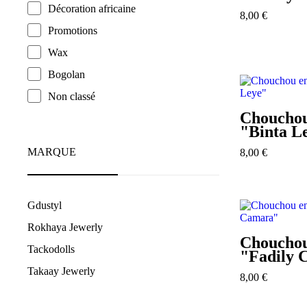
Décoration africaine
8,00
€
Promotions
Wax
Bogolan
Non classé
Chouchou
"Binta L
MARQUE
8,00
€
Gdustyl
Rokhaya Jewerly
Chouchou
Tackodolls
"Fadily 
Takaay Jewerly
8,00
€