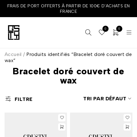
FRAIS DE PORT OFFERTS À PARTIR DE 100€ D'ACHATS EN
FRANCE
0
0
Accueil
/
Produits identifiés “Bracelet doré couvert de
wax”
Bracelet doré couvert de
wax
TRI PAR DÉFAUT
FILTRE