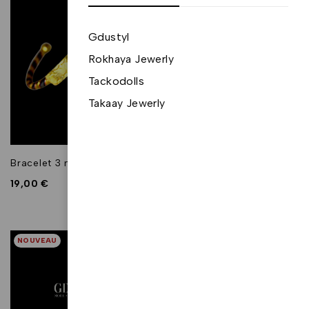
Gdustyl
Rokhaya Jewerly
Tackodolls
Takaay Jewerly
Bracelet 3 métaux "Isma"
Bracelet d'identité "Lô
Ndame"
19,00
€
19,00
€
NOUVEAU