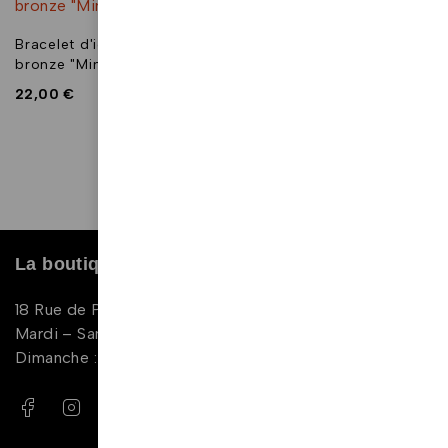
Bracelet d'identité en
Bracelet d'identité en
bronze "Mimi"
bronze "Nour"
22,00
€
19,00
€
1
2
La boutique
18 Rue de Périgueux, 75019 Paris
Mardi – Samedi : 11:00-20:00
Dimanche : 14:00 – 18:00