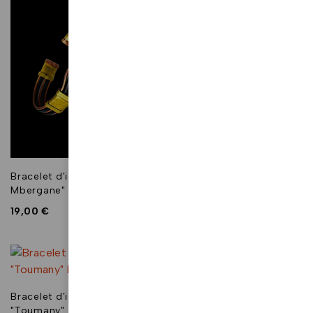
Bracelet d'identité "N'Dour
Bracelet d'identité
Mbergane"
"Toumany"
19,00
€
19,00
€
Bracelet d'identité
Bracelet d'identité
"Toumany" bleu
"Toumany" multicolore