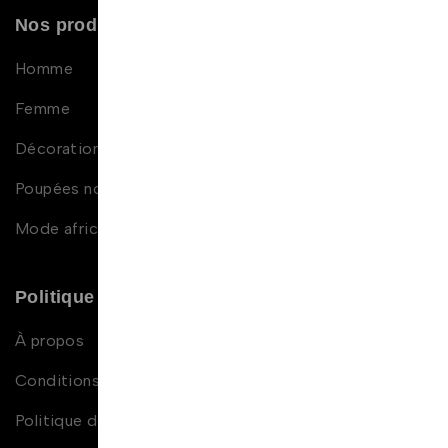
Nos produits
Homme
Femme
Décoration africaine
Poupées noires et métisses
Mode africaine enfant
Politique et contact
À propos
Conditions générales de ventes
Politique de confidentialité