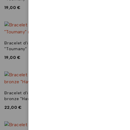
19,00
€
19,00
€
Bracelet d'identité
Bracelet d'identité aimanté
"Toumany" rouge
"Nia"
19,00
€
22,00
€
Bracelet d'identité en
Bracelet d'identité en
bronze "Hawa"
bronze "Lili"
22,00
€
19,00
€