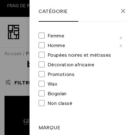
FRAIS DE PORT OFFERTS À PARTIR DE 100€ D'ACHATS EN
CATÉGORIE
FRANCE
0
0
Femme
Homme
Accueil
/
Produits identifiés “bracelet d'identité”
Poupées noires et métisses
bracelet d'identité
Décoration africaine
Promotions
TRI PAR DÉFAUT
FILTRE
Wax
Bogolan
Non classé
MARQUE