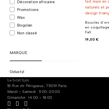
Décoration africaine
Promotions
Wax
Boucles d’ore
Bogolan
en coquillag
Fall
Non classé
19,00
€
MARQUE
Gdustyl
Rokhaya Jewerly
La boutique
18 Rue de Périgueux, 75019 Paris
Tackodolls
Mardi – Samedi : 11:00-20:00
Takaay Jewerly
Dimanche : 14:00 – 18:00