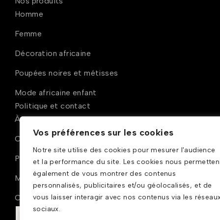
Nos produits
Homme
Femme
Décoration africaine
Poupées noires et métisses
Mode africaine enfant
Politique et contact
À propos
Vos préférences sur les cookies
Conditions générales de ventes
Notre site utilise des cookies pour mesurer l'audience
Politique de confidentialité
et la performance du site. Les cookies nous permetten
également de vous montrer des contenus
Mentions légales
personnalisés, publicitaires et/ou géolocalisés, et de
Contact
vous laisser interagir avec nos contenus via les réseau
sociaux.